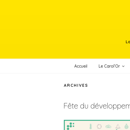
Aller
au
contenu
principal
La
Accueil
Le Carol’Or
ARCHIVES
Fête du développem