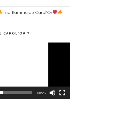
ma flamme au Carol’Or
E CAROL’OR ?
00:26