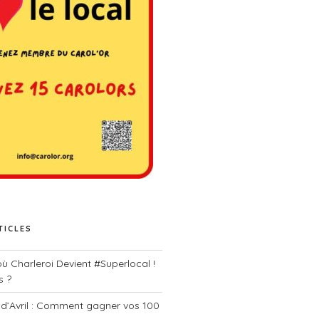
TICLES
 où Charleroi Devient #Superlocal !
s ?
 d’Avril : Comment gagner vos 100