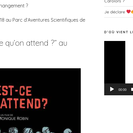
Carolors ?
changement ?
Je déclare
018 au Parc d’Aventures Scientifiques de
D’OÙ VIENT L
e qu’on attend ?” au
Lecteur
vidéo
00:00