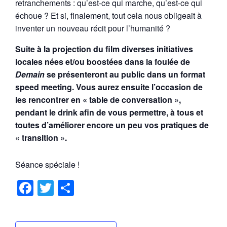
retranchements : qu’est-ce qui marche, qu’est-ce qui
échoue ? Et si, finalement, tout cela nous obligeait à
inventer un nouveau récit pour l’humanité ?
Suite à la projection du film diverses initiatives
locales nées et/ou boostées dans la foulée de
Demain
se présenteront au public dans un format
speed meeting. Vous aurez ensuite l’occasion de
les rencontrer en « table de conversation »,
pendant le drink afin de vous permettre, à tous et
toutes d’améliorer encore un peu vos pratiques de
« transition ».
Séance spéciale !
F
T
P
a
wi
ar
c
tt
ta