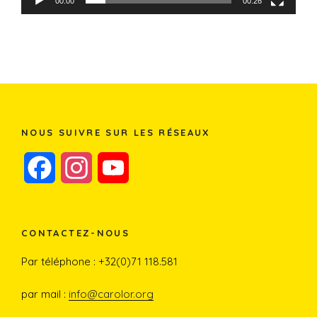
00:00
00:26
NOUS SUIVRE SUR LES RÉSEAUX
F
I
Y
a
n
o
c
s
u
CONTACTEZ-NOUS
e
t
T
Par téléphone : +32(0)71 118.581
b
a
u
par mail :
info@carolor.org