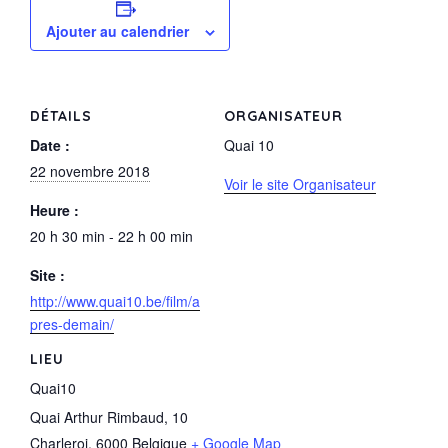
e
er
g
Ajouter au calendrier
b
er
o
o
DÉTAILS
ORGANISATEUR
k
Date :
Quai 10
22 novembre 2018
Voir le site Organisateur
Heure :
20 h 30 min - 22 h 00 min
Site :
http://www.quai10.be/film/a
pres-demain/
LIEU
Quai10
Quai Arthur Rimbaud, 10
Charleroi
,
6000
Belgique
+ Google Map