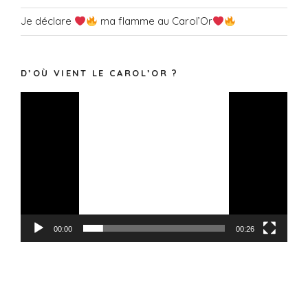
Je déclare
ma flamme au Carol’Or
D’OÙ VIENT LE CAROL’OR ?
Lecteur
vidéo
00:00
00:26