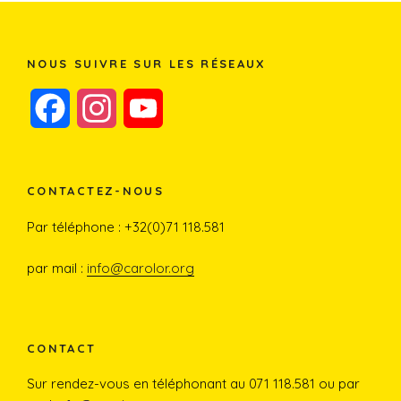
NOUS SUIVRE SUR LES RÉSEAUX
F
I
Y
a
n
o
c
s
u
CONTACTEZ-NOUS
e
t
T
Par téléphone : +32(0)71 118.581
b
a
u
par mail :
info@carolor.org
o
g
b
o
r
e
CONTACT
Sur rendez-vous en téléphonant au 071 118.581 ou par
k
a