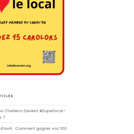
TICLES
 où Charleroi Devient #Superlocal !
s ?
 d’Avril : Comment gagner vos 100