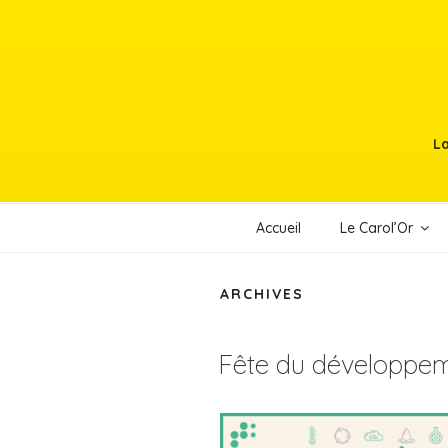
Aller
au
contenu
principal
La
Accueil
Le Carol’Or
ARCHIVES
Fête du développem