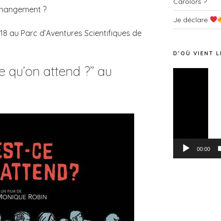
Carolors ?
changement ?
Je déclare
018 au Parc d’Aventures Scientifiques de
D’OÙ VIENT L
e qu’on attend ?” au
Lecteur
vidéo
00:00