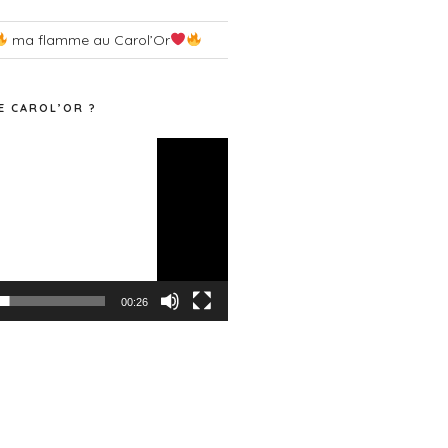
ma flamme au Carol’Or
E CAROL’OR ?
00:26