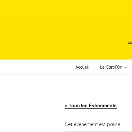
Aller
au
contenu
principal
La
Accueil
Le Carol’Or
« Tous les Évènements
Cet évènement est passé