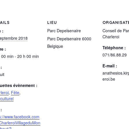
AILS
LIEU
ORGANISAT
Parc Depelsenaire
Conseil de Par
 :
Charleroi
septembre 2018
Parc Depelsenaire
6000
Belgique
Téléphone :
e :
071/86.88.29
 00 min - 20 h 00 min
E-mail :
 :
anathesios.kir
uit
eroi.be
quettes évènement :
leroi
,
Fête
,
rculturel
 :
s://www.facebook.com
CharleroiVillageduMon
bout/?