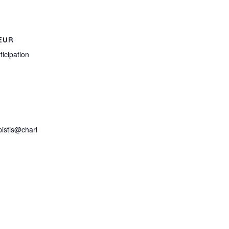
EUR
ticipation
pistis@charl