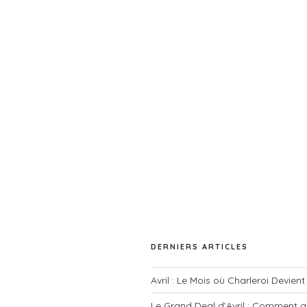
DERNIERS ARTICLES
Avril : Le Mois où Charleroi Devien
Le Grand Deal d’Avril : Comment g