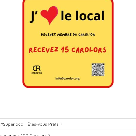
t #Superlocal ! Êtes-vous Prêts ?
agner vos 100 Carolors ?