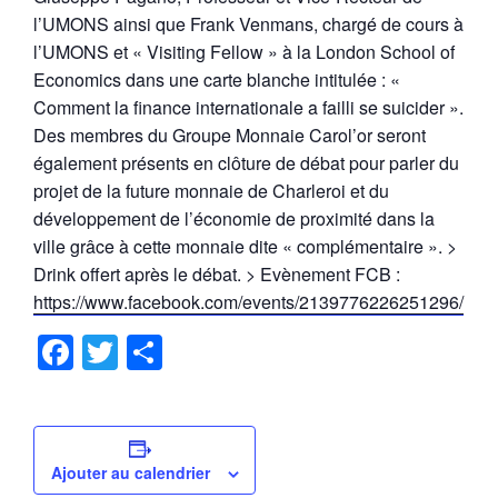
l’UMONS ainsi que Frank Venmans, chargé de cours à
l’UMONS et « Visiting Fellow » à la London School of
Economics dans une carte blanche intitulée : «
Comment la finance internationale a failli se suicider ».
Des membres du Groupe Monnaie Carol’or seront
également présents en clôture de débat pour parler du
projet de la future monnaie de Charleroi et du
développement de l’économie de proximité dans la
ville grâce à cette monnaie dite « complémentaire ». >
Drink offert après le débat. > Evènement FCB :
https://www.facebook.com/events/2139776226251296/
F
T
P
a
wi
ar
c
tt
ta
e
er
g
Ajouter au calendrier
b
er