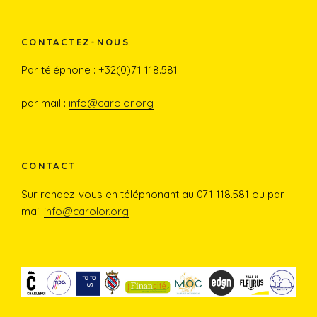
a
n
o
c
s
u
CONTACTEZ-NOUS
e
t
T
Par téléphone : +32(0)71 118.581
b
a
u
par mail :
info@carolor.org
o
g
b
o
r
e
CONTACT
Sur rendez-vous en téléphonant au 071 118.581 ou par
k
a
mail
info@carolor.org
m