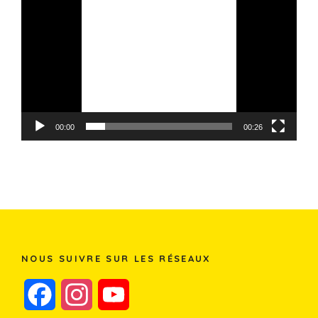
vidéo
00:00
00:26
NOUS SUIVRE SUR LES RÉSEAUX
F
I
Y