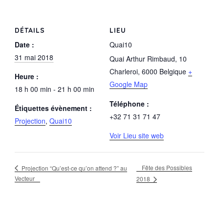
o
o
DÉTAILS
LIEU
k
Date :
Quai10
31 mai 2018
Quai Arthur Rimbaud, 10
Charleroi
,
6000
Belgique
+
Heure :
Google Map
18 h 00 min - 21 h 00 min
Téléphone :
Étiquettes évènement :
+32 71 31 71 47
Projection
,
Quai10
Voir Lieu site web
Fête des Possibles
Projection “Qu’est-ce qu’on attend ?” au
Vecteur
2018