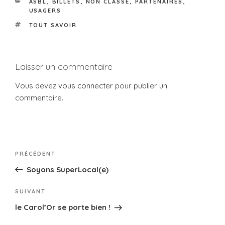
ASBL
,
BILLETS
,
NON CLASSÉ
,
PARTENAIRES
,
b
g
USAGERS
o
er
TOUT SAVOIR
o
k
Laisser un commentaire
Vous devez
vous connecter
pour publier un
commentaire.
PRÉCÉDENT
Soyons SuperLocal(e)
SUIVANT
le Carol’Or se porte bien !