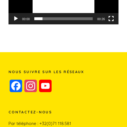
00:00
00:26
NOUS SUIVRE SUR LES RÉSEAUX
F
I
Y
a
n
o
c
s
u
CONTACTEZ-NOUS
e
t
T
Par téléphone : +32(0)71 118.581