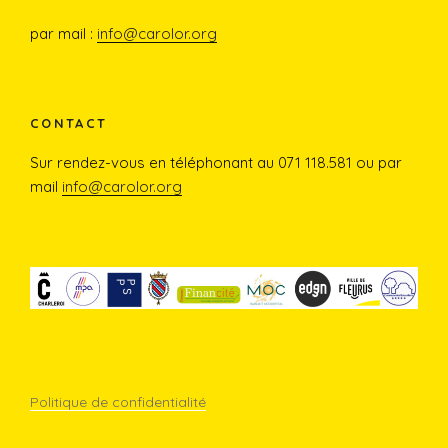
b
a
u
par mail :
info@carolor.org
o
g
b
o
r
e
CONTACT
Sur rendez-vous en téléphonant au 071 118.581 ou par
k
a
mail
info@carolor.org
m
Politique de confidentialité