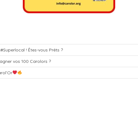
t #Superlocal ! Êtes-vous Prêts ?
agner vos 100 Carolors ?
rol’Or