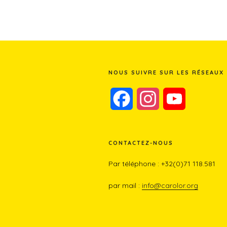
NOUS SUIVRE SUR LES RÉSEAUX
F
I
Y
a
n
o
c
s
u
CONTACTEZ-NOUS
Par téléphone : +32(0)71 118.581
e
t
T
par mail :
info@carolor.org
b
a
u
o
g
b