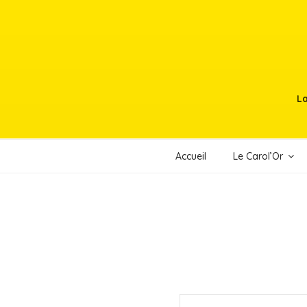
Aller
au
contenu
principal
La
Accueil
Le Carol’Or
R