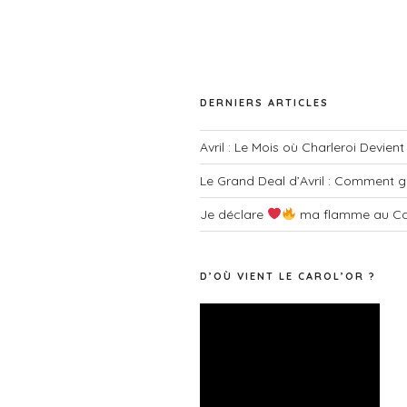
e
o
s
t
É
-
c
v
DERNIERS ARTICLES
l
è
é
Avril : Le Mois où Charleroi Devien
.
n
Le Grand Deal d’Avril : Comment g
e
Je déclare
ma flamme au Ca
m
e
D’OÙ VIENT LE CAROL’OR ?
n
Lecteur
t
vidéo
s