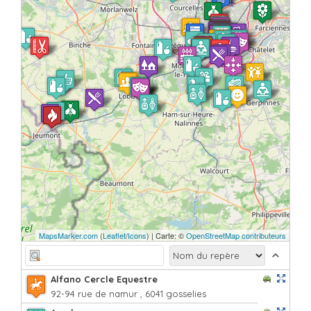
MapsMarker.com
(
Leaflet
/
Icons
) | Carte: ©
OpenStreetMap contributeurs
Alfano Cercle Equestre
92-94 rue de namur , 6041 gosselies