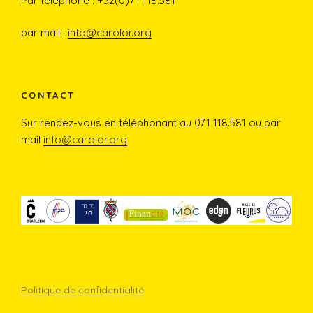
e
t
T
Par téléphone : +32(0)71 118.581
b
a
u
par mail :
info@carolor.org
o
g
b
o
r
e
CONTACT
Sur rendez-vous en téléphonant au 071 118.581 ou par
k
a
mail
info@carolor.org
m
Politique de confidentialité