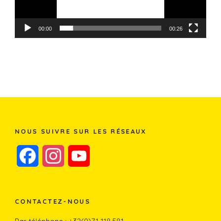
00:00
00:26
NOUS SUIVRE SUR LES RÉSEAUX
F
I
Y
a
n
o
c
s
u
CONTACTEZ-NOUS