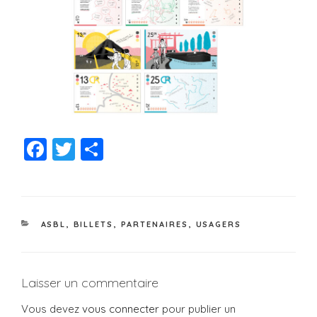
F
T
P
a
wi
a
c
tt
rt
e
er
a
ASBL
,
BILLETS
,
PARTENAIRES
,
USAGERS
b
g
o
er
o
Laisser un commentaire
k
Vous devez
vous connecter
pour publier un