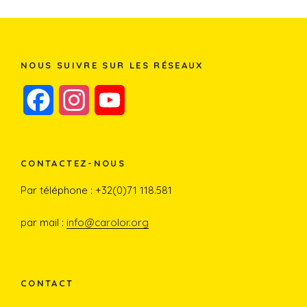
NOUS SUIVRE SUR LES RÉSEAUX
F
I
Y
a
n
o
c
s
u
CONTACTEZ-NOUS
e
t
T
Par téléphone : +32(0)71 118.581
b
a
u
par mail :
info@carolor.org
o
g
b
o
r
e
CONTACT