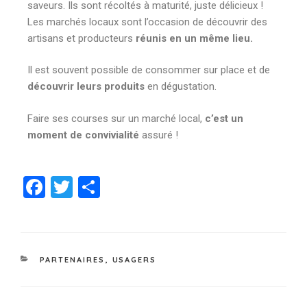
saveurs. Ils sont récoltés à maturité, juste délicieux !
Les marchés locaux sont l’occasion de découvrir des
artisans et producteurs
réunis en un même lieu.
Il est souvent possible de consommer sur place et de
découvrir leurs produits
en dégustation.
Faire ses courses sur un marché local,
c’est un
moment de convivialité
assuré !
F
T
P
a
wi
a
c
tt
rt
e
er
a
PARTENAIRES
,
USAGERS
b
g
o
er