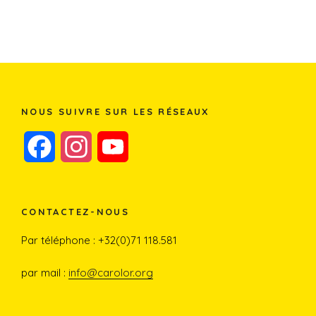
NOUS SUIVRE SUR LES RÉSEAUX
F
I
Y
a
n
o
c
s
u
CONTACTEZ-NOUS
e
t
T
Par téléphone : +32(0)71 118.581
b
a
u
par mail :
info@carolor.org
o
g
b