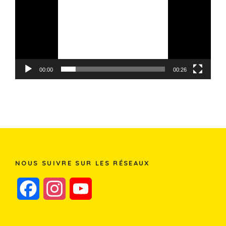
00:00
00:26
NOUS SUIVRE SUR LES RÉSEAUX
F
I
Y
a
n
o