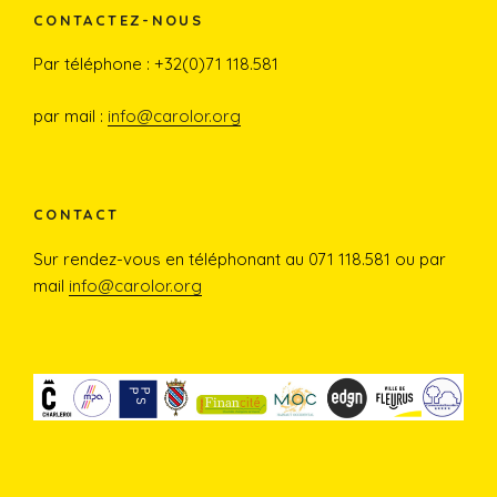
c
s
u
CONTACTEZ-NOUS
e
t
T
Par téléphone : +32(0)71 118.581
b
a
u
par mail :
info@carolor.org
o
g
b
o
r
e
CONTACT
Sur rendez-vous en téléphonant au 071 118.581 ou par
k
a
mail
info@carolor.org
m