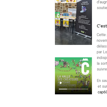
d’augm
soutie
C’es
Cette 
novem
délass
par Lo
indisp
la sor
suivre
En sav
et su
cap60