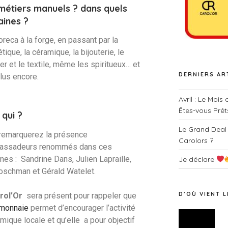
métiers manuels ? dans quels
ines ?
oreca à la forge, en passant par la
ique, la céramique, la bijouterie, le
er et le textile, même les spiritueux… et
DERNIERS AR
lus encore.
Avril : Le Mois
Êtes-vous Prêt
 qui ?
Le Grand Deal
remarquerez la présence
Carolors ?
assadeurs renommés dans ces
es : Sandrine Dans, Julien Lapraille,
Je déclare
Boschman et Gérald Watelet.
D’OÙ VIENT L
rol’Or
sera présent pour rappeler que
 monnaie
permet d’encourager l’activité
Lecteur
mique locale et qu’elle
a pour objectif
vidéo