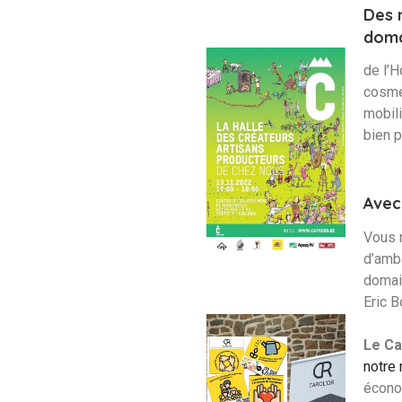
Des 
doma
de l’H
cosmét
mobili
bien p
Avec
Vous 
d’amb
domain
Eric 
Le Ca
notre
écono