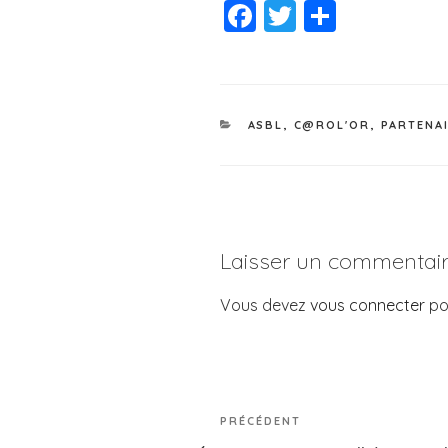
F
T
P
a
wi
a
c
tt
rt
e
er
a
ASBL
,
C@ROL'OR
,
PARTENA
b
g
o
er
o
k
Laisser un commentai
Vous devez
vous connecter
po
PRÉCÉDENT