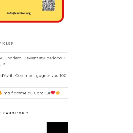
TICLES
 où Charleroi Devient #Superlocal !
s ?
 d’Avril : Comment gagner vos 100
ma flamme au Carol’Or
E CAROL’OR ?