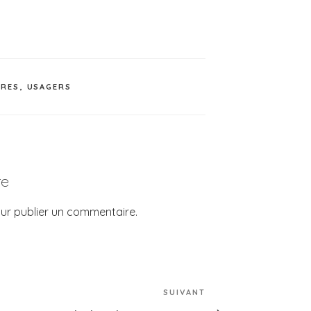
IRES
,
USAGERS
re
ur publier un commentaire.
SUIVANT