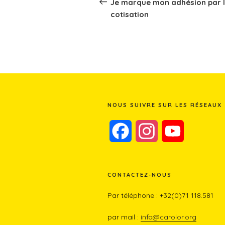
Je marque mon adhésion par 
cotisation
NOUS SUIVRE SUR LES RÉSEAUX
F
I
Y
a
n
o
c
s
u
CONTACTEZ-NOUS
Par téléphone : +32(0)71 118.581
e
t
T
par mail :
info@carolor.org
b
a
u