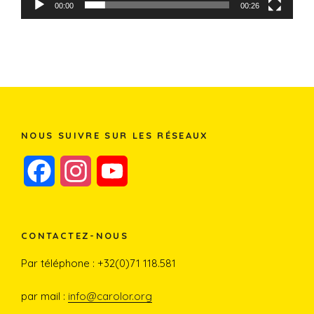
00:00
00:26
NOUS SUIVRE SUR LES RÉSEAUX
F
I
Y
a
n
o
c
s
u
CONTACTEZ-NOUS
e
t
T
Par téléphone : +32(0)71 118.581
b
a
u
par mail :
info@carolor.org