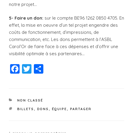
notre projet…
5- Faire un don:
sur le compte BE96 1262 0850 4705. En
effet, la mise en oeuvre d’un tel projet engendre des
coûts de fonctionnement, d’impressions, de
communication, etc. Les dons permettent à l’ASBL
Carol’Or de faire face à ces dépenses et d’offrir une
visibilité optimale à ses partenaires…
F
T
P
a
wi
a
c
tt
rt
e
er
a
CATÉGORIES
NON CLASSÉ
b
g
ÉTIQUETTES
BILLETS
,
DONS
,
ÉQUIPE
,
PARTAGER
o
er
o