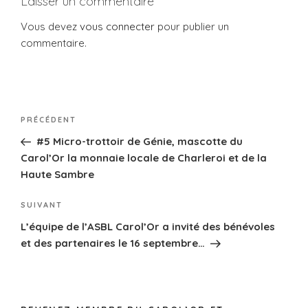
k
Laisser un commentaire
Vous devez
vous connecter
pour publier un
commentaire.
Navigation
Article
PRÉCÉDENT
de
précédent
#5 Micro-trottoir de Génie, mascotte du
l’article
Carol’Or la monnaie locale de Charleroi et de la
Haute Sambre
Article
SUIVANT
suivant
L’équipe de l’ASBL Carol’Or a invité des bénévoles
et des partenaires le 16 septembre…