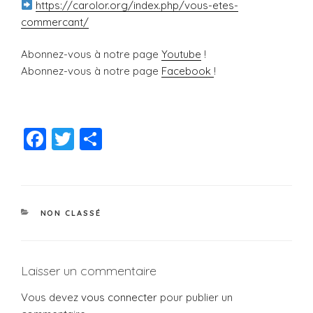
https://carolor.org/index.php/vous-etes-
commercant/
Abonnez-vous à notre page
Youtube
!
Abonnez-vous à notre page
Facebook
!
F
T
P
a
wi
a
c
tt
rt
e
er
a
CATÉGORIES
NON CLASSÉ
b
g
o
er
o
Laisser un commentaire
k
Vous devez
vous connecter
pour publier un