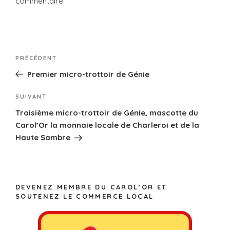
commentaire.
Navigation
Article
PRÉCÉDENT
de
précédent
Premier micro-trottoir de Génie
l’article
Article
SUIVANT
suivant
Troisième micro-trottoir de Génie, mascotte du
Carol’Or la monnaie locale de Charleroi et de la
Haute Sambre
DEVENEZ MEMBRE DU CAROL’OR ET
SOUTENEZ LE COMMERCE LOCAL