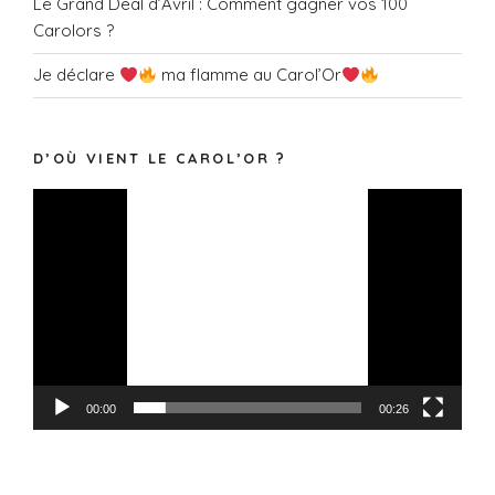
Le Grand Deal d’Avril : Comment gagner vos 100
Carolors ?
Je déclare
ma flamme au Carol’Or
D’OÙ VIENT LE CAROL’OR ?
Lecteur
vidéo
00:00
00:26