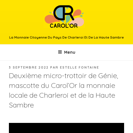
Aller
au
contenu
principal
La Monnaie Citoyenne Du Pays De Charleroi Et De La Haute Sambre
Menu
PUBLIÉ
3 SEPTEMBRE 2022
PAR
ESTELLE FONTAINE
LE
Deuxième micro-trottoir de Génie,
mascotte du Carol’Or la monnaie
locale de Charleroi et de la Haute
Sambre