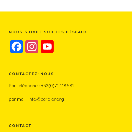
NOUS SUIVRE SUR LES RÉSEAUX
F
I
Y
a
n
o
c
s
u
CONTACTEZ-NOUS
e
t
T
Par téléphone : +32(0)71 118.581
b
a
u
par mail :
info@carolor.org
o
g
b
o
r
e
CONTACT