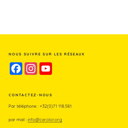
NOUS SUIVRE SUR LES RÉSEAUX
F
I
Y
a
n
o
c
s
u
CONTACTEZ-NOUS
e
t
T
Par téléphone : +32(0)71 118.581
b
a
u
par mail :
info@carolor.org