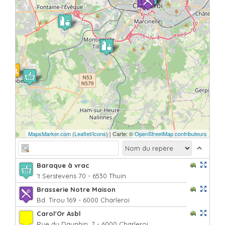
MapsMarker.com
(
Leaflet
/
Icons
) | Carte: ©
OpenStreetMap contributeurs
Baraque à vrac
't Serstevens 70 - 6530 Thuin
Brasserie Notre Maison
Bd. Tirou 169 - 6000 Charleroi
Carol'Or Asbl
Rue du Dauphin, 7 - 6000 Charleroi