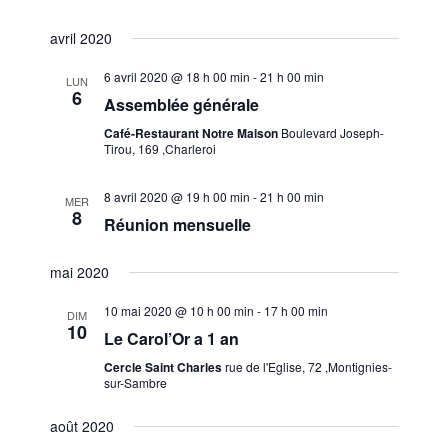
e
i
m
o
avril 2020
e
n
n
6 avril 2020 @ 18 h 00 min
-
21 h 00 min
LUN
d
6
t
Assemblée générale
e
Café-Restaurant Notre Maison
Boulevard Joseph-
v
Tirou, 169 ,Charleroi
u
8 avril 2020 @ 19 h 00 min
-
21 h 00 min
e
MER
8
Réunion mensuelle
s
É
mai 2020
v
10 mai 2020 @ 10 h 00 min
-
17 h 00 min
è
DIM
10
Le Carol’Or a 1 an
n
Cercle Saint Charles
rue de l'Eglise, 72 ,Montignies-
e
sur-Sambre
m
e
août 2020