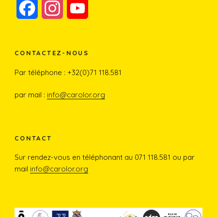
F
I
Y
a
n
o
c
s
u
CONTACTEZ-NOUS
e
t
T
Par téléphone : +32(0)71 118.581
b
a
u
par mail :
info@carolor.org
o
g
b
o
r
e
CONTACT
Sur rendez-vous en téléphonant au 071 118.581 ou par
k
a
mail
info@carolor.org
m