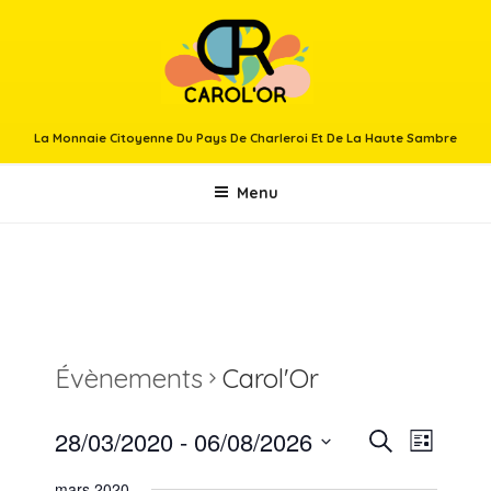
Aller
au
contenu
principal
La Monnaie Citoyenne Du Pays De Charleroi Et De La Haute Sambre
Menu
Évènements
Carol'Or
28/03/2020
 - 
06/08/2026
R
N
R
L
e
a
e
S
i
c
mars 2020