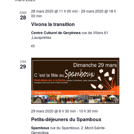
v
s
é
c
h
t
i
e
l
h
28 mars 2020 @ 11 h 00 min
-
29 mars 2020 @ 18 h
e
SAM
r
g
e
00 min
28
e
c
a
c
Vivons la transition
h
r
t
t
e
Centre Culturel de Gerpinnes
rue de Villers 61
c
i
i
,Lausprelles
h
o
o
€5
n
e
n
n
d
e
DIM
29
e
e
t
z
v
n
u
u
a
n
e
v
e
s
d
i
é
a
g
29 mars 2020 @ 8 h 30 min
-
10 h 30 min
v
t
Petits-déjeuners du Spamboux
a
è
e
n
t
Spamboux
rue du Spamboux, 2 ,Mont-Sainte-
.
Geneviève