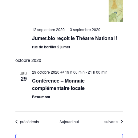
12 septembre 2020
-
13 septembre 2020
Jumet.bio reçoit le Théatre National !
rue de borfilet 2 jumet
octobre 2020
29 octobre 2020 @ 19 h 00 min
-
21 h 00 min
JEU
29
Conférence – Monnaie
complémentaire locale
Beaumont
Évènements
Évènements
précédents
Aujourd’hui
suivants