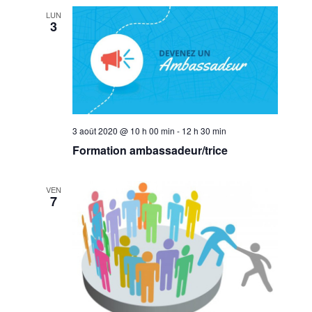
n
LUN
t
3
s
3 août 2020 @ 10 h 00 min
-
12 h 30 min
Formation ambassadeur/trice
VEN
7