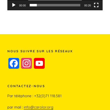
00:00
00:26
NOUS SUIVRE SUR LES RÉSEAUX
F
I
Y
a
n
o
c
s
u
CONTACTEZ-NOUS
e
t
T
Par téléphone : +32(0)71 118.581
b
a
u
par mail :
info@carolor.org