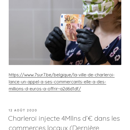
https://www.7sur7.be/belgique/la-ville-de-charleroi-
lance-un-appel-a-ses-commercants-elle-a-des-
millions-d-euros-a-offrir~a2d6d1df/
PUBLIÉ
12 AOÛT 2020
LE
Charleroi injecte 4Mllns d’€ dans les
commerces locaux (Dernière