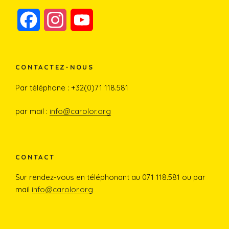
F
I
Y
a
n
o
c
s
u
CONTACTEZ-NOUS
e
t
T
Par téléphone : +32(0)71 118.581
b
a
u
par mail :
info@carolor.org
o
g
b
o
r
e
CONTACT
Sur rendez-vous en téléphonant au 071 118.581 ou par
k
a
mail
info@carolor.org
m