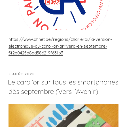
https://www.dhnet.be/regions/charleroi/la-version-
electronique-du-carol-or-arrivera-en-septembre-
5f2b0425d8ad586219f631b3
PUBLIÉ
5 AOÛT 2020
LE
Le carol’or sur tous les smartphones
dès septembre (Vers l’Avenir)