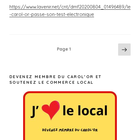
https://www.lavenir.net/cnt/dmf20200804_01496489/le
-carol-or-passe-son-test-electronique
Navigation
Pag
Page
1
suiv
des
articles
DEVENEZ MEMBRE DU CAROL’OR ET
SOUTENEZ LE COMMERCE LOCAL