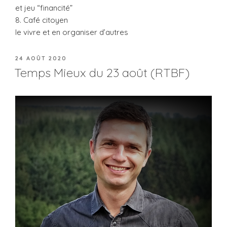
et jeu “financité”
8. Café citoyen
le vivre et en organiser d’autres
PUBLIÉ
24 AOÛT 2020
LE
Temps Mieux du 23 août (RTBF)