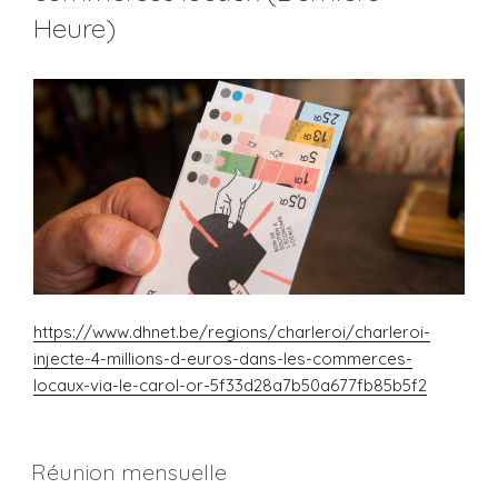
Heure)
https://www.dhnet.be/regions/charleroi/charleroi-
injecte-4-millions-d-euros-dans-les-commerces-
locaux-via-le-carol-or-5f33d28a7b50a677fb85b5f2
Réunion mensuelle