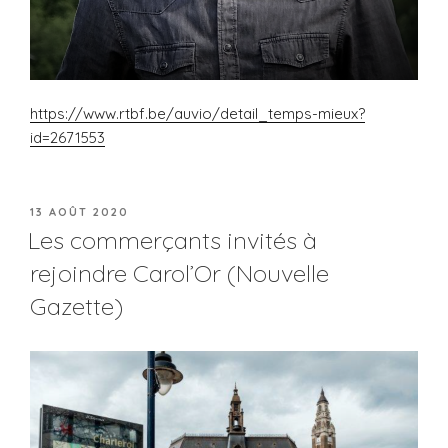
https://www.rtbf.be/auvio/detail_temps-mieux?
id=2671553
PUBLIÉ
13 AOÛT 2020
LE
Les commerçants invités à
rejoindre Carol’Or (Nouvelle
Gazette)