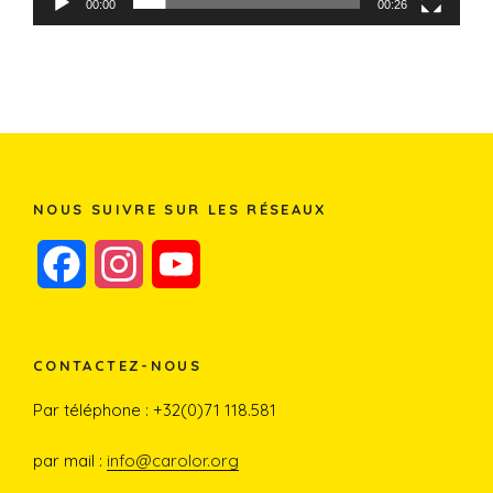
00:00
00:26
NOUS SUIVRE SUR LES RÉSEAUX
F
I
Y
a
n
o
c
s
u
CONTACTEZ-NOUS
e
t
T
Par téléphone : +32(0)71 118.581
b
a
u
par mail :
info@carolor.org