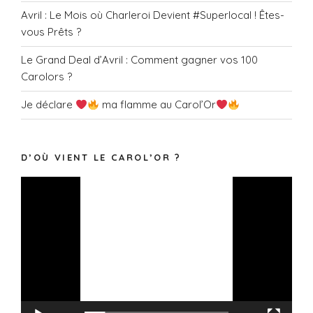
n
Avril : Le Mois où Charleroi Devient #Superlocal ! Êtes-
t
vous Prêts ?
s
Le Grand Deal d’Avril : Comment gagner vos 100
Carolors ?
Je déclare
ma flamme au Carol’Or
D’OÙ VIENT LE CAROL’OR ?
Lecteur
vidéo