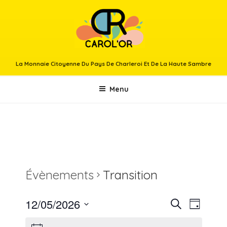
Aller
au
contenu
principal
La Monnaie Citoyenne Du Pays De Charleroi Et De La Haute Sambre
Menu
Évènements
Transition
12/05/2026
R
N
R
J
e
a
e
S
o
c