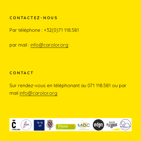
a
n
o
c
s
u
CONTACTEZ-NOUS
e
t
T
Par téléphone : +32(0)71 118.581
b
a
u
par mail :
info@carolor.org
o
g
b
o
r
e
CONTACT
Sur rendez-vous en téléphonant au 071 118.581 ou par
k
a
mail
info@carolor.org
m