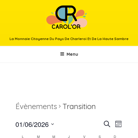
Aller
au
contenu
principal
La Monnaie Citoyenne Du Pays De Charleroi Et De La Haute Sambre
Menu
Évènements
Transition
01/06/2026
R
N
R
M
e
a
e
S
o
c
C
L
M
M
J
V
S
D