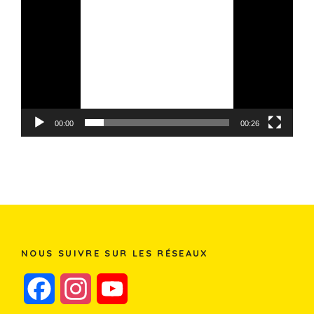
vidéo
00:00
00:26
NOUS SUIVRE SUR LES RÉSEAUX
F
I
Y