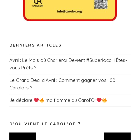
n
t
s
DERNIERS ARTICLES
Avril : Le Mois où Charleroi Devient #Superlocal ! Êtes-
vous Prêts ?
Le Grand Deal d’Avril : Comment gagner vos 100
Carolors ?
Je déclare
ma flamme au Carol’Or
D’OÙ VIENT LE CAROL’OR ?
Lecteur