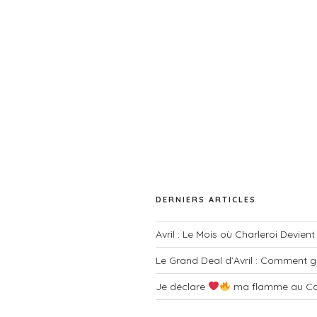
s
v
p
a
u
r
e
m
o
s
t
É
-
c
v
l
è
é
.
n
DERNIERS ARTICLES
e
Avril : Le Mois où Charleroi Devien
m
Le Grand Deal d’Avril : Comment g
e
Je déclare
ma flamme au Ca
n