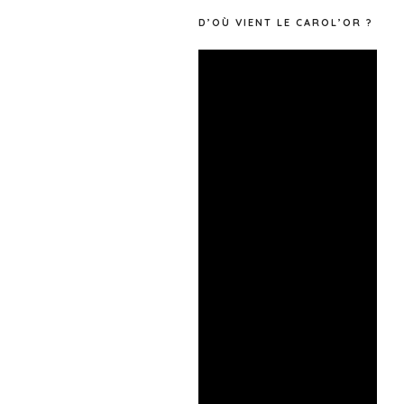
t
D’OÙ VIENT LE CAROL’OR ?
s
Lecteur
vidéo