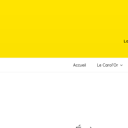
Aller
au
contenu
principal
La
Accueil
Le Carol’Or