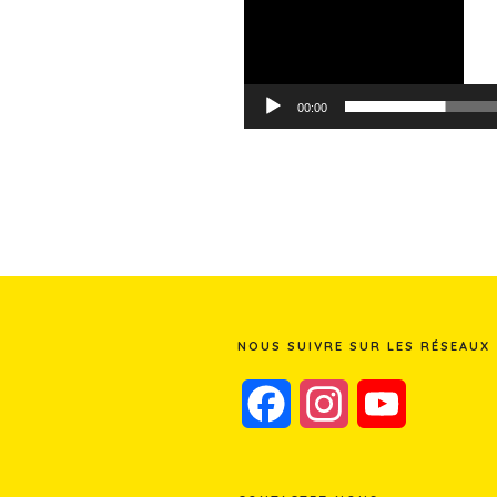
00:00
NOUS SUIVRE SUR LES RÉSEAUX
F
I
Y
a
n
o