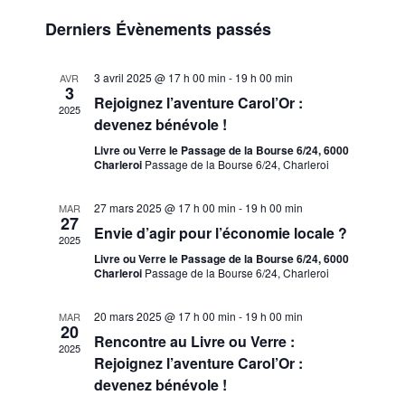
e
a
e
S
i
c
Derniers Évènements passés
v
s
é
c
h
t
i
e
l
h
e
r
g
e
3 avril 2025 @ 17 h 00 min
-
19 h 00 min
AVR
e
c
3
a
c
Rejoignez l’aventure Carol’Or :
h
r
2025
t
t
devenez bénévole !
e
c
i
i
Livre ou Verre le Passage de la Bourse 6/24, 6000
h
o
o
Charleroi
Passage de la Bourse 6/24, Charleroi
n
e
n
n
27 mars 2025 @ 17 h 00 min
-
19 h 00 min
MAR
d
e
27
e
Envie d’agir pour l’économie locale ?
e
t
2025
z
v
Livre ou Verre le Passage de la Bourse 6/24, 6000
n
u
Charleroi
Passage de la Bourse 6/24, Charleroi
u
a
n
e
v
e
20 mars 2025 @ 17 h 00 min
-
19 h 00 min
MAR
s
20
d
i
Rencontre au Livre ou Verre :
é
2025
a
Rejoignez l’aventure Carol’Or :
g
v
t
devenez bénévole !
a
è
e