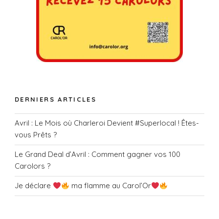
e
n
t
s
DERNIERS ARTICLES
Avril : Le Mois où Charleroi Devient #Superlocal ! Êtes-
vous Prêts ?
Le Grand Deal d’Avril : Comment gagner vos 100
Carolors ?
Je déclare
ma flamme au Carol’Or