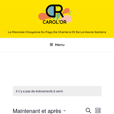
Aller
au
contenu
principal
La Monnaie Citoyenne Du Pays De Charleroi Et De La Haute Sambre
Menu
Il n’y a pas de évènements à venir.
Maintenant et après
R
N
R
L