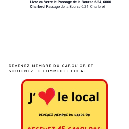
Livre ou Verre le Passage de la Bourse 6/24, 6000
n
t
.
Charleroi
Passage de la Bourse 6/24, Charleroi
e
i
m
o
e
n
n
d
t
e
v
u
DEVENEZ MEMBRE DU CAROL’OR ET
e
SOUTENEZ LE COMMERCE LOCAL
s
É
v
è
n
e
m