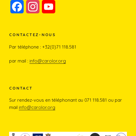
F
I
Y
a
n
o
c
s
u
CONTACTEZ-NOUS
e
t
T
Par téléphone : +32(0)71 118.581
b
a
u
par mail :
info@carolor.org
o
g
b
o
r
e
CONTACT
Sur rendez-vous en téléphonant au 071 118.581 ou par
k
a
mail
info@carolor.org
m