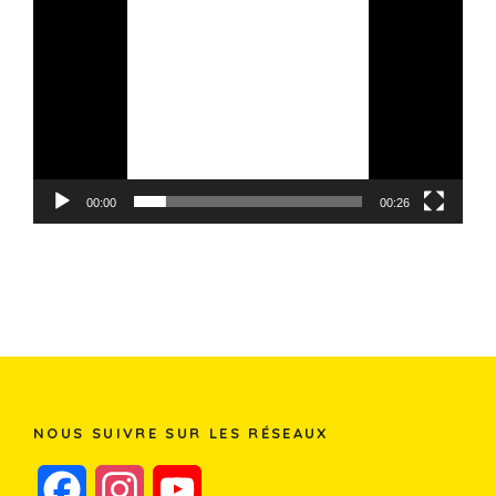
vidéo
00:00
00:26
NOUS SUIVRE SUR LES RÉSEAUX
F
I
Y