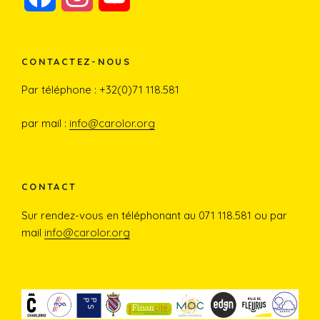
a
n
o
c
s
u
CONTACTEZ-NOUS
e
t
T
Par téléphone : +32(0)71 118.581
b
a
u
par mail :
info@carolor.org
o
g
b
o
r
e
CONTACT
Sur rendez-vous en téléphonant au 071 118.581 ou par
k
a
mail
info@carolor.org
m