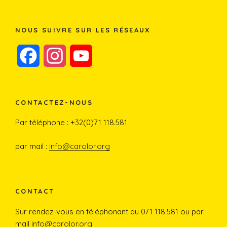
NOUS SUIVRE SUR LES RÉSEAUX
F
I
Y
a
n
o
c
s
u
CONTACTEZ-NOUS
e
t
T
Par téléphone : +32(0)71 118.581
b
a
u
par mail :
info@carolor.org
o
g
b
o
r
e
CONTACT
Sur rendez-vous en téléphonant au 071 118.581 ou par
k
a
mail
info@carolor.org