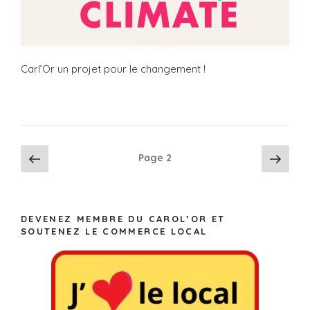
Carl’Or un projet pour le changement !
Navigation
Page
Pag
Page
2
précédente
suiv
des
articles
DEVENEZ MEMBRE DU CAROL’OR ET
SOUTENEZ LE COMMERCE LOCAL