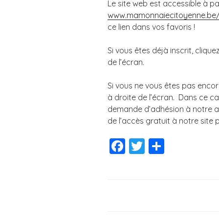
Le site web est accessible à pa
www.mamonnaiecitoyenne.be/
ce lien dans vos favoris !
Si vous êtes déjà inscrit, cliquez
de l’écran.
Si vous ne vous êtes pas encore 
à droite de l’écran. Dans ce ca
demande d’adhésion à notre as
de l’accès gratuit à notre site p
F
T
P
a
wi
a
c
tt
rt
e
er
a
b
g