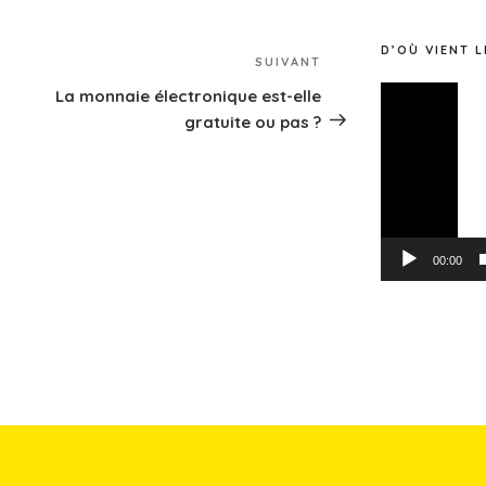
D’OÙ VIENT L
SUIVANT
Article
suivant
Lecteur
La monnaie électronique est-elle
vidéo
n
gratuite ou pas ?
00:00