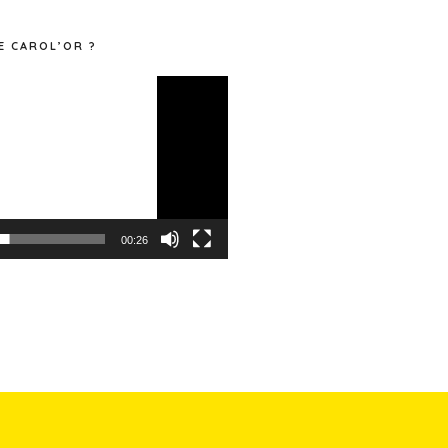
E CAROL’OR ?
00:26