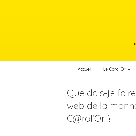
Aller
au
contenu
principal
La
Accueil
Le Carol’Or
Que dois-je faire 
web de la monnai
C@rol’Or ?