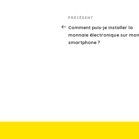
o
er
o
Navigation
PRÉCÉDENT
Article
k
de
précédent
Comment puis-je installer la
monnaie électronique sur mo
l’article
smartphone ?